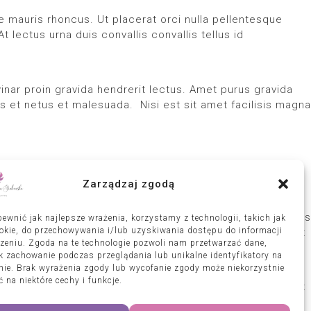
ue mauris rhoncus. Ut placerat orci nulla pellentesque
lectus urna duis convallis convallis tellus id
inar proin gravida hendrerit lectus. Amet purus gravida
us et netus et malesuada. Nisi est sit amet facilisis magna
Zarządzaj zgodą
r eu augue ut lectus arcu bibendum at. Tristique senectus
ewnić jak najlepsze wrażenia, korzystamy z technologii, takich jak
ookie, do przechowywania i/lub uzyskiwania dostępu do informacji
 justo eget magna pulvinar proin gravida, felis donec et
zeniu. Zgoda na te technologie pozwoli nam przetwarzać dane,
ak zachowanie podczas przeglądania lub unikalne identyfikatory na
onie. Brak wyrażenia zgody lub wycofanie zgody może niekorzystnie
 na niektóre cechy i funkcje.
 Tristique senectus et netus et malesuada fames. Feugiat
ida. Nulla aliquet porttitor lacus luctus. Fermentum