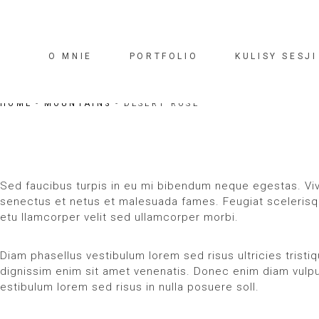
O MNIE
PORTFOLIO
KULISY SESJI
HOME
MOUNTAINS
DESERT ROSE
Sed faucibus turpis in eu mi bibendum neque egestas. Viv
senectus et netus et malesuada fames. Feugiat scelerisqu
etu llamcorper velit sed ullamcorper morbi.
Diam phasellus vestibulum lorem sed risus ultricies tristi
dignissim enim sit amet venenatis. Donec enim diam vulputa
estibulum lorem sed risus in nulla posuere soll.