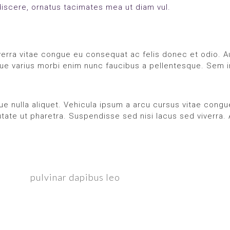
discere, ornatus tacimates mea ut diam vul.
erra vitae congue eu consequat ac felis donec et odio. Au
e varius morbi enim nunc faucibus a pellentesque. Sem in
que nulla aliquet. Vehicula ipsum a arcu cursus vitae cong
te ut pharetra. Suspendisse sed nisi lacus sed viverra. At
pulvinar dapibus leo