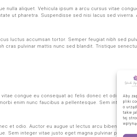
que nulla aliquet. Vehicula ipsum a arcu cursus vitae cong
te ut pharetra. Suspendisse sed nisi lacus sed viverra. At 
lacus luctus accumsan tortor. Semper feugiat nibh sed pulv
ibh cras pulvinar mattis nunc sed blandit. Tristique senect
 vitae congue eu consequat ac felis donec et odio. Aucto
Aby zap
pliki c
orbi enim nunc faucibus a pellentesque. Sem integer vitae
o urząd
takie j
tej str
wpłynąć
onec et odio. Auctor eu augue ut lectus arcu bibendum at.
e. Sem integer vitae justo eget magna pulvinar proin grav