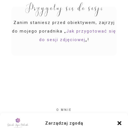
Zanim staniesz przed obiektywem, zajrzyj
do mojego poradnika „
Jak przygotować się
do sesji zdjęciowej
„!
O MNIE
PORTFOLIO
KULISY SESJI
Zarządzaj zgodą
WYSTAWY