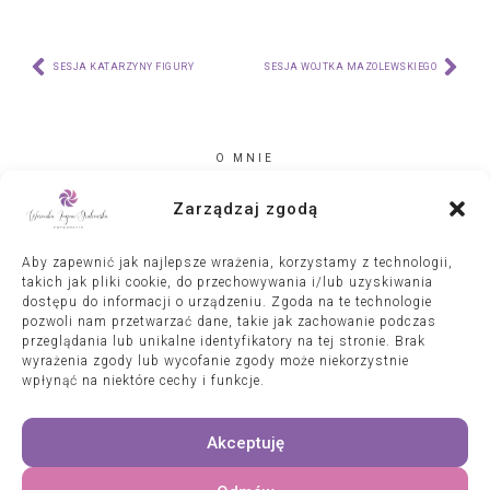
SESJA KATARZYNY FIGURY
SESJA WOJTKA MAZOLEWSKIEGO
O MNIE
PORTFOLIO
KULISY SESJI
Zarządzaj zgodą
WYSTAWY
WSPÓŁPRACA
Aby zapewnić jak najlepsze wrażenia, korzystamy z technologii,
KONTAKT
takich jak pliki cookie, do przechowywania i/lub uzyskiwania
dostępu do informacji o urządzeniu. Zgoda na te technologie
pozwoli nam przetwarzać dane, takie jak zachowanie podczas
przeglądania lub unikalne identyfikatory na tej stronie. Brak
wyrażenia zgody lub wycofanie zgody może niekorzystnie
wpłynąć na niektóre cechy i funkcje.
Akceptuję
Weronika Łucjan-Grabowska