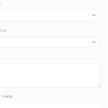
A
CJA
 10MB)