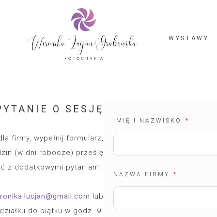
WYSTAWY
PYTANIE O SESJĘ
IMIĘ I NAZWISKO
la firmy, wypełnij formularz,
dzin (w dni robocze) prześlę
ć z dodatkowymi pytaniami.
NAZWA FIRMY
onika.lucjan@gmail.com
lub
działku do piątku w godz. 9-