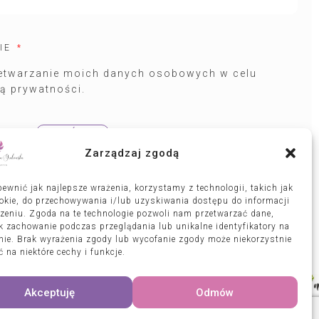
NIE
etwarzanie moich danych osobowych w celu
ką prywatności.
WYŚLIJ
Zarządzaj zgodą
ewnić jak najlepsze wrażenia, korzystamy z technologii, takich jak
ookie, do przechowywania i/lub uzyskiwania dostępu do informacji
zeniu. Zgoda na te technologie pozwoli nam przetwarzać dane,
ak zachowanie podczas przeglądania lub unikalne identyfikatory na
onie. Brak wyrażenia zgody lub wycofanie zgody może niekorzystnie
 na niektóre cechy i funkcje.
Akceptuję
Odmów
 w Warszawie, Rozalinie oraz całej Polsce