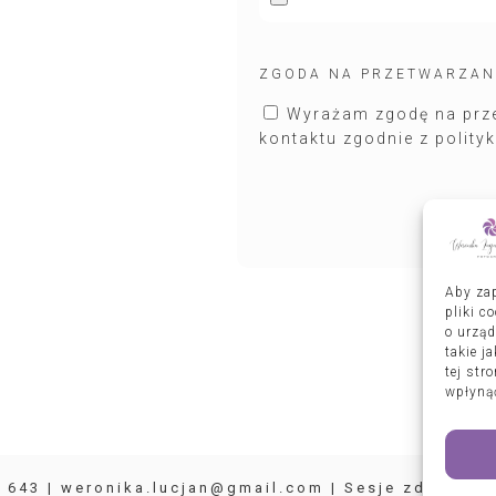
ZGODA NA PRZETWARZA
Wyrażam zgodę na prz
kontaktu zgodnie z polity
Aby zap
pliki c
o urząd
takie j
tej str
wpłynąć
 643 | weronika.lucjan@gmail.com | Sesje zdjęciowe